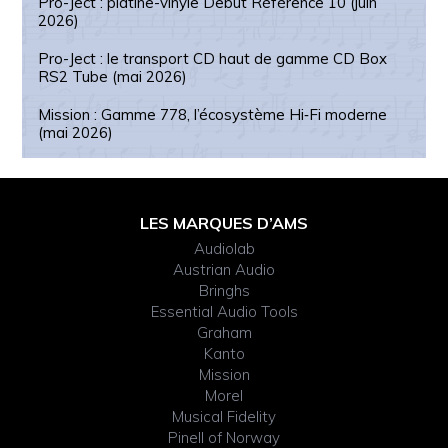
Pro-Ject : platine-vinyle Debut Référence 10 (juin
2026)
Pro-Ject : le transport CD haut de gamme CD Box
RS2 Tube (mai 2026)
Mission : Gamme 778, l’écosystème Hi‑Fi moderne
(mai 2026)
Footer
LES MARQUES D’AMS
Audiolab
Widget
Austrian Audio
Bringhs
Header
Essential Audio Tools
Graham
Kanto
Mission
Morel
Musical Fidelity
Pinell of Norway