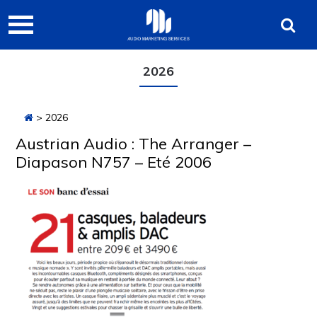
Passer
Passer
Passer
Audio
à
au
à
Marketing
la
contenu
la
navigation
principal
barre
Services
2026
principale
latérale
principale
> 2026
Austrian Audio : The Arranger –
Diapason N757 – Eté 2006